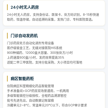
24小时无人药房
24小时无人药房，支持身份证、医保卡、处方码识别，8-15秒快速
取药，恒温存储，自动追溯码采集，发热门诊、专科医院首选。
门诊自动发药机
门诊药房处方自动化调剂专用设备
医疗级钣金工艺，无缝对接医院HIS系统
900种储药、12000盒大容量、300张处方/小时
上药速度600盒/小时，发药效率提高35%
适配二甲三甲医院，支持分批采购，大小项目均可落地
病区智能药柜
住院病区科室精细化药品智能管理
手术准备间+GCP药房双场景通用，一机两用
多级智能锁控分级授权，全程药品溯源管控
批号先进先出，自动数据记账留痕
冷藏单元2~8℃，常温单元20℃以下，符合GCP审计要求