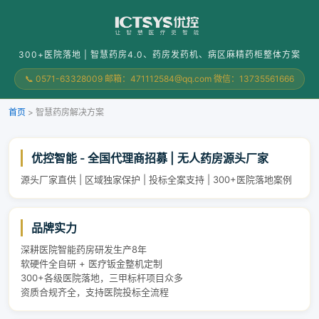
300+医院落地 | 智慧药房4.0、药房发药机、病区麻精药柜整体方案
📞 0571-63328009 邮箱：471112584@qq.com 微信：13735561666
首页
>
智慧药房解决方案
优控智能 - 全国代理商招募 | 无人药房源头厂家
源头厂家直供 | 区域独家保护 | 投标全案支持 | 300+医院落地案例
品牌实力
深耕医院智能药房研发生产8年
软硬件全自研 + 医疗钣金整机定制
300+各级医院落地，三甲标杆项目众多
资质合规齐全，支持医院投标全流程