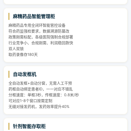
麻精药品智能管理柜
麻精药品专用全闭环智能管控设备
符合药监强检要求，数据溯源防篡改
政策刚需标配，各级医院强制合规部署
行业竞争小、合规刚需、利润稳回款快
双人双锁
取药录像存180天
自动发框机
全自动发框+自动分窗，无需人工干预
药框自动绑定患者ID，一一对应不错乱
分框速度：单框3秒，传框速度：0.8米/秒
可对应1-8个窗口按需定制
无缝对接发药机，发药效率提升40%
针剂智能存取柜