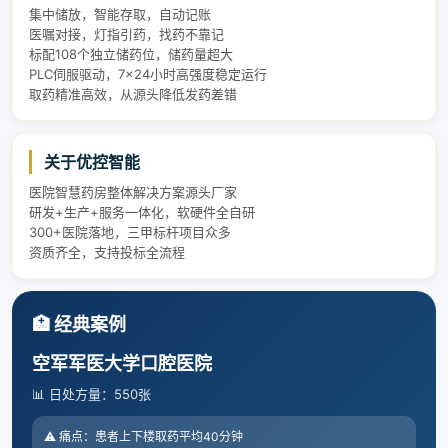
集中储放，智能存取，自动记账
医嘱对接，灯指引药，找药不靠记
标配108个独立储药位，储药量超大
PLC伺服驱动，7×24小时高强度稳定运行
取药精准高效，从源头降低发药差错
关于优控智能
医院智慧药房整体解决方案源头厂家
研发+生产+服务一体化，软硬件全自研
300+医院落地，三甲标杆项目众多
资质齐全，支持投标全流程
🏥 经典案例
空军军医大学口腔医院
📊 日处方量：550张
⚠️ 痛点：患者上下楼取药平均40分钟