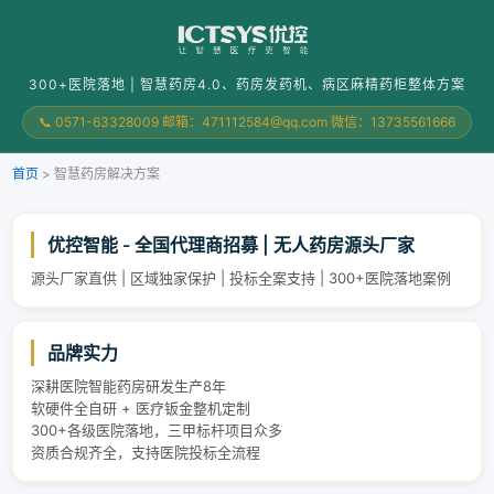
300+医院落地 | 智慧药房4.0、药房发药机、病区麻精药柜整体方案
📞 0571-63328009 邮箱：471112584@qq.com 微信：13735561666
首页
>
智慧药房解决方案
优控智能 - 全国代理商招募 | 无人药房源头厂家
源头厂家直供 | 区域独家保护 | 投标全案支持 | 300+医院落地案例
品牌实力
深耕医院智能药房研发生产8年
软硬件全自研 + 医疗钣金整机定制
300+各级医院落地，三甲标杆项目众多
资质合规齐全，支持医院投标全流程