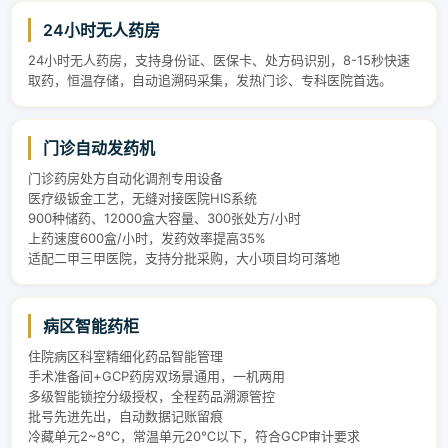
24小时无人药房
24小时无人药房，支持身份证、医保卡、处方码识别，8-15秒快速
取药，恒温存储，自动追溯码采集，发热门诊、专科医院首选。
门诊自动发药机
门诊药房处方自动化调剂专用设备
医疗级钣金工艺，无缝对接医院HIS系统
900种储药、12000盒大容量、300张处方/小时
上药速度600盒/小时，发药效率提高35%
适配二甲三甲医院，支持分批采购，大小项目均可落地
病区智能药柜
住院病区科室精细化药品智能管理
手术准备间+GCP药房双场景通用，一机两用
多级智能锁控分级授权，全程药品溯源管控
批号先进先出，自动数据记账留痕
冷藏单元2~8℃，常温单元20℃以下，符合GCP审计要求