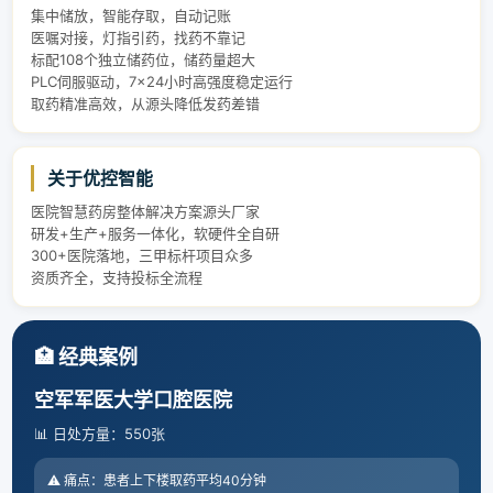
集中储放，智能存取，自动记账
医嘱对接，灯指引药，找药不靠记
标配108个独立储药位，储药量超大
PLC伺服驱动，7×24小时高强度稳定运行
取药精准高效，从源头降低发药差错
关于优控智能
医院智慧药房整体解决方案源头厂家
研发+生产+服务一体化，软硬件全自研
300+医院落地，三甲标杆项目众多
资质齐全，支持投标全流程
🏥 经典案例
空军军医大学口腔医院
📊 日处方量：550张
⚠️ 痛点：患者上下楼取药平均40分钟