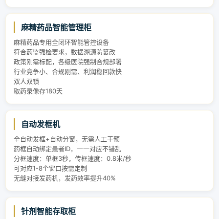
麻精药品智能管理柜
麻精药品专用全闭环智能管控设备
符合药监强检要求，数据溯源防篡改
政策刚需标配，各级医院强制合规部署
行业竞争小、合规刚需、利润稳回款快
双人双锁
取药录像存180天
自动发框机
全自动发框+自动分窗，无需人工干预
药框自动绑定患者ID，一一对应不错乱
分框速度：单框3秒，传框速度：0.8米/秒
可对应1-8个窗口按需定制
无缝对接发药机，发药效率提升40%
针剂智能存取柜